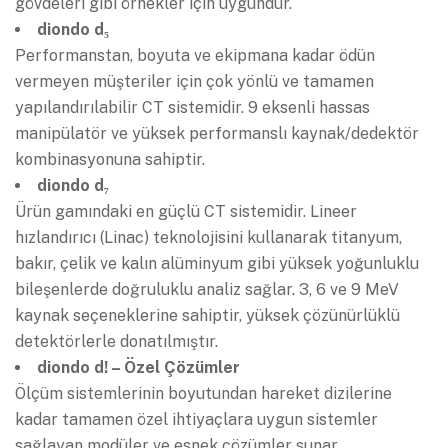
gövdeleri gibi örnekler için uygundur.
diondo d₅
Performanstan, boyuta ve ekipmana kadar ödün
vermeyen müşteriler için çok yönlü ve tamamen
yapılandırılabilir CT sistemidir. 9 eksenli hassas
manipülatör ve yüksek performanslı kaynak/dedektör
kombinasyonuna sahiptir.
diondo d₇
Ürün gamındaki en güçlü CT sistemidir. Lineer
hızlandırıcı (Linac) teknolojisini kullanarak titanyum,
bakır, çelik ve kalın alüminyum gibi yüksek yoğunluklu
bileşenlerde doğruluklu analiz sağlar. 3, 6 ve 9 MeV
kaynak seçeneklerine sahiptir, yüksek çözünürlüklü
detektörlerle donatılmıştır.
diondo d! – Özel Çözümler
Ölçüm sistemlerinin boyutundan hareket dizilerine
kadar tamamen özel ihtiyaçlara uygun sistemler
sağlayan modüler ve esnek çözümler sunar.