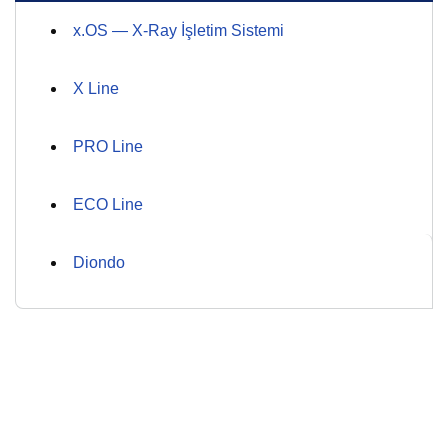
x.OS — X-Ray İşletim Sistemi
X Line
PRO Line
ECO Line
Diondo