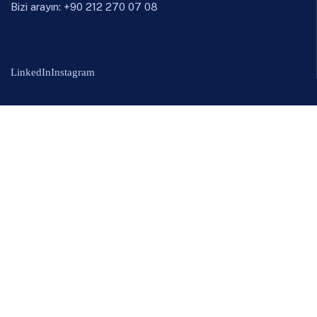
Bizi arayın: +90 212 270 07 08
LinkedIn
Instagram
Ürünler
Döküm
Demir Çelik
Demir Dışı
Tahribatsız Muayene
Kurumsal