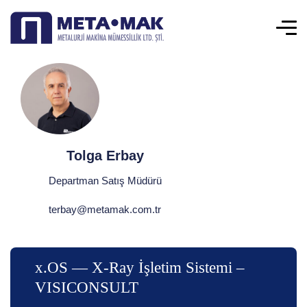
Tolga Erbay
Departman Satış Müdürü
terbay@metamak.com.tr
x.OS — X-Ray İşletim Sistemi –
VISICONSULT