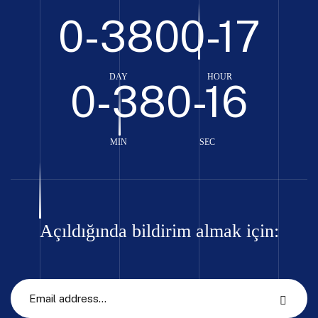
0-380
0-17
DAY
HOUR
0-38
0-16
MIN
SEC
Açıldığında bildirim almak için: