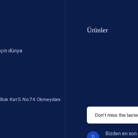
Ürünler
için dünya
-Blok Kat:5 No:74 Okmeydanı
Bizden en son 