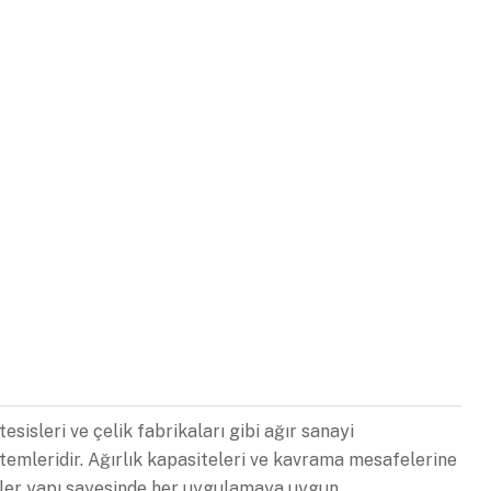
sisleri ve çelik fabrikaları gibi ağır sanayi
temleridir. Ağırlık kapasiteleri ve kavrama mesafelerine
üler yapı sayesinde her uygulamaya uygun,