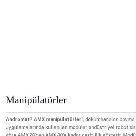
Manipülatörler
Andromat® AMX manipülatörleri,
dökümhaneler, dövme te
uygulamalarında kullanılan modüler endüstriyel robot sis
göre AMX 20’den AMX 80’e kadar çeşitlilik gösterir. Mod