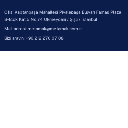
Ofis: Kaptanpaşa Mahallesi Piyalepaşa Bulvarı Famas Plaza
B-Blok Kat:5 No:74 Okmeydanı / Şişli / İstanbul
Mail adresi:
metamak@metamak.com.tr
Bizi arayın: +90 212 270 07 08
LinkedIn
Instagram
Ürünler
Döküm
Demir Çelik
Demir Dışı