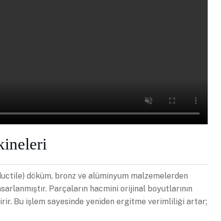
ineleri
(ductile) döküm, bronz ve alüminyum malzemelerden
asarlanmıştır. Parçaların hacmini orijinal boyutlarının
r. Bu işlem sayesinde yeniden ergitme verimliliği artar;