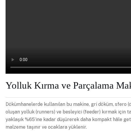
Yolluk Kırma ve Parçalama Mak
Dökümhanelerde kullanılan bu makine, gri döküm, sfero 
oluşan yolluk (runners) ve besleyici (feeder) kırmak için t
yaklaşık %65’ine kadar düşürerek daha kompakt hâle getiri
malzeme taşınır ve ocaklara yüklenir.