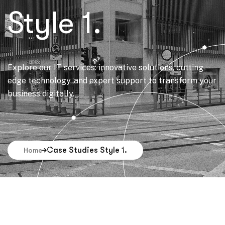
Style 1.
Explore our IT services: innovative solutions, cutting-
edge technology, and expert support to transform your
business digitally.
Case Studies Style 1.
Home