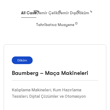
104
0
0
4
All Case
Demir Çelik
Demir Dışı
Döküm
0
Tahribatsız Muayene
Döküm
Baumberg – Maça Makineleri
Kalıplama Makineleri, Kum Hazırlama
Tesisleri, Dijital Çözümler ve Otomasyon