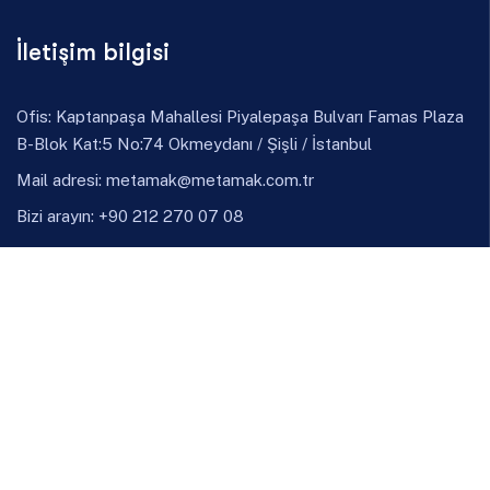
İletişim bilgisi
Ofis: Kaptanpaşa Mahallesi Piyalepaşa Bulvarı Famas Plaza
B-Blok Kat:5 No:74 Okmeydanı / Şişli / İstanbul
Mail adresi:
metamak@metamak.com.tr
Bizi arayın: +90 212 270 07 08
LinkedIn
Instagram
Ürünler
Döküm